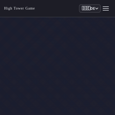
🇩🇪
High Tower Game
DE