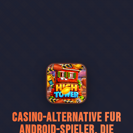
CASINO-ALTERNATIVE FÜR
ANDROID-SPIELER, DIE