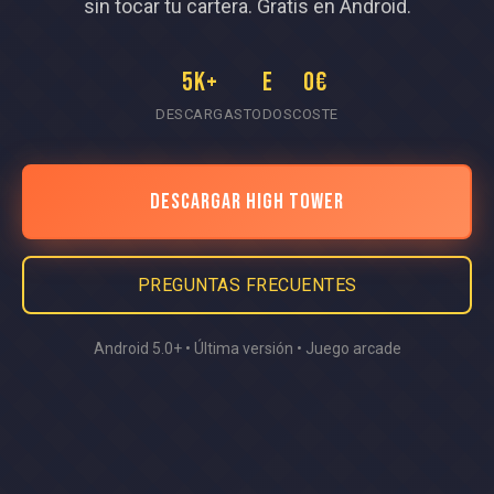
sin tocar tu cartera. Gratis en Android.
5K+
E
0€
DESCARGAS
TODOS
COSTE
DESCARGAR HIGH TOWER
PREGUNTAS FRECUENTES
Android 5.0+ • Última versión • Juego arcade