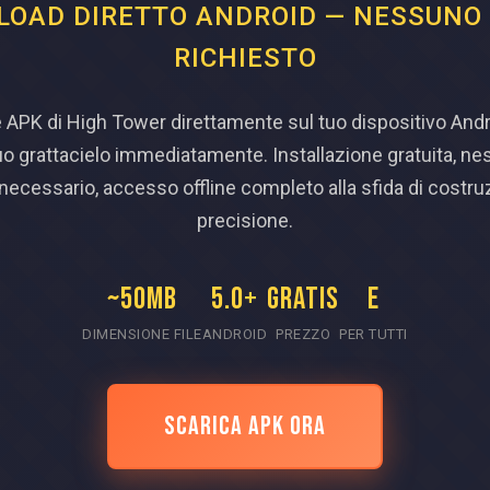
OAD DIRETTO ANDROID — NESSUNO
RICHIESTO
ile APK di High Tower direttamente sul tuo dispositivo Andro
 tuo grattacielo immediatamente. Installazione gratuita, n
necessario, accesso offline completo alla sfida di costruz
precisione.
~50MB
5.0+
GRATIS
E
DIMENSIONE FILE
ANDROID
PREZZO
PER TUTTI
SCARICA APK ORA