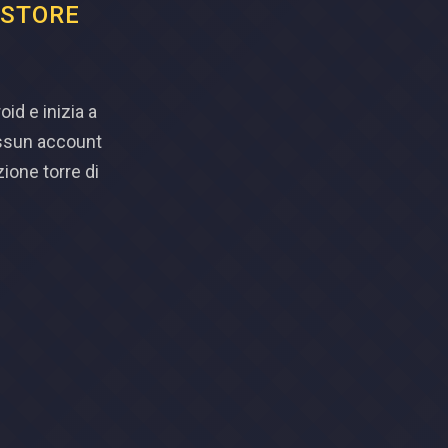
 STORE
id e inizia a
essun account
ione torre di